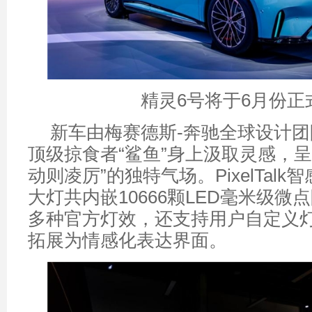
精灵6号将于6月份正
新车由梅赛德斯-奔驰全球设计
顶级掠食者“鲨鱼”身上汲取灵感，呈
动则凌厉”的独特气场。PixelTal
大灯共内嵌10666颗LED毫米级微
多种官方灯效，还支持用户自定义
拓展为情感化表达界面。