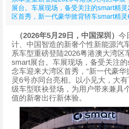
展台。车展现场，备受关注的smart精
区首秀，新一代豪华掀背轿车smart精灵
（
202
6
年
5
月
29
日，
中国深圳
）
今
计、中国智造的新奢个性新能源汽车品
系车型重磅登陆2026粤港澳大湾区
smart展台。车展现场，备受关注的s
念车迎来大湾区首秀，“新一代豪华掀背
灵6号亦同台亮相。以小见大，大有
级车型联袂登场，为用户带来兼具
值的新奢出行新体验。