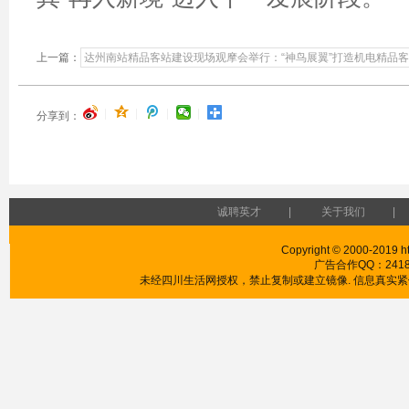
上一篇：
达州南站精品客站建设现场观摩会举行：“神鸟展翼”打造机电精品
|
|
|
|
分享到：
诚聘英才
|
关于我们
|
Copyright © 2000-2019 htt
广告合作QQ：241853
未经四川生活网授权，禁止复制或建立镜像. 信息真实紧供