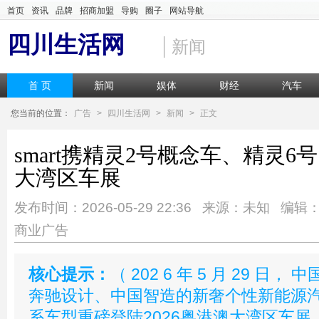
首页
资讯
品牌
招商加盟
导购
圈子
网站导航
四川生活网
新闻
首 页
新闻
娱体
财经
汽车
您当前的位置：
广告
>
四川生活网
>
新闻
>
正文
smart携精灵2号概念车、精灵6号
大湾区车展
发布时间：2026-05-29 22:36 来源：未知 编辑
商业广告
核心提示：
（ 202 6 年 5 月 29 日，
奔驰设计、中国智造的新奢个性新能源汽车
系车型重磅登陆2026粤港澳大湾区车展，