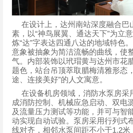
在设计上，达州南站深度融合巴
素，以“神鸟展翼、通达天下”为立
炼“达”字表达四通八达的地域特色
意象被抽象为简洁流畅的曲线，使
气。内部装饰以玳瑁黄与达州市花
题色，站台吊顶萃取腊梅清雅形态，
途、连接美好”的人文寓意。
在设备机房领域，消防水泵房采
成消防控制、机械应急启动、双电
及流量压力测试等功能，并可与智
动实现自动试验。泵房采用行列式
线对齐，相邻水泵间距不小于1.2