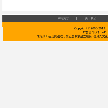
诚聘英才
|
关于我们
|
Copyright © 2000-2019 htt
广告合作QQ：241853
未经四川生活网授权，禁止复制或建立镜像. 信息真实紧供