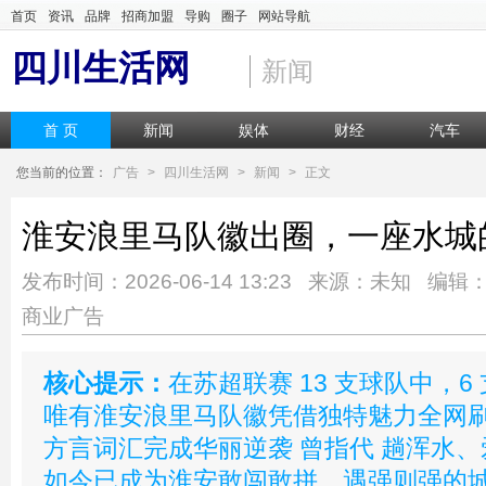
首页
资讯
品牌
招商加盟
导购
圈子
网站导航
四川生活网
新闻
首 页
新闻
娱体
财经
汽车
您当前的位置：
广告
>
四川生活网
>
新闻
>
正文
淮安浪里马队徽出圈，一座水城
发布时间：2026-06-14 13:23 来源：未知 编辑
商业广告
核心提示：
在苏超联赛 13 支球队中，
唯有淮安浪里马队徽凭借独特魅力全网
方言词汇完成华丽逆袭 曾指代 趟浑水、
如今已成为淮安敢闯敢拼、遇强则强的