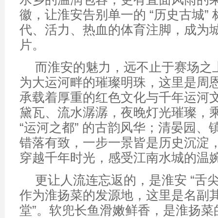
徽，让淮安告别单一的 “历史古城”
代、活力、热血的体育注脚，成为
片。
而淮安的魅力，远不止于赛场之
为大运河畔的璀璨明珠，这里是周
承载着厚重的红色文化与千年运河
黛瓦、流水潺潺，夜晚灯光璀璨，
“运河之都” 的古韵风华；清晏园、
错落有致，一步一景皆是历史沉淀
穿越千年时光，感受江南水城的温
更让人流连忘返的，是淮安 “舌
作为淮扬菜的发源地，这里是名副其
堂”。软兜长鱼滑嫩鲜香，是淮扬菜