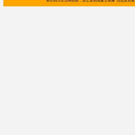
未经四川生活网授权，禁止复制或建立镜像. 信息真实紧供