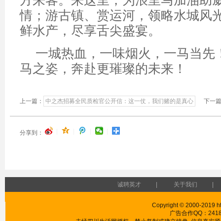
方来客。来这里，为浪里马加油助
情；游古镇、赏运河，领略水城风
鲜水产，尽享舌尖盛宴。
一城热血，一味烟火，一马当先
马之姿，奔赴更璀璨的未来！
上一篇：
中之杰招募全民质检官公开信：这一仗，我们赌的是真心
下一篇
|
|
|
|
分享到：
诚聘英才
|
关于我们
|
Copyright © 2000-2019 htt
广告合作QQ：241853