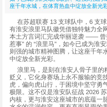
座千年水城，在体育热血中绽放全新光
在苏超联赛 13 支球队中，6 
有淮安浪里马队徽凭借独特魅力全
本土方言词汇完成华丽逆袭 —— 曾
惹事” 的 “浪里马”，如今已成为淮
则强的城市精神图腾，让这座千年
中绽放全新光彩。
浪里马，是刻在淮安人骨子里的
贬义，它化身赛场上永不服输的竞
虎，偏向虎山行，于困境中坚守勇
极限。这不仅是淮安队征战 2026
内核，更与淮安这座城市的底蕴一脉
水乡的温润包容，更有直面风雨的