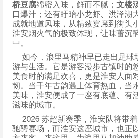
桥豆腐
绵密入味，鲜而不腻；
文楼
口爆汁；还有盱眙小龙虾、洪泽湖
成就地道风味，从精致宴席到街头
淮安烟火气的极致体现，让味蕾沉
中。
如今，浪里马精神早已走出足球
游与生活。它是游客漫步古镇时的
美食时的满足欢喜，更是淮安人面
韧。当千年古韵遇上体育热血，当
美味，淮安便成了一座有底蕴、有
滋味的城市。
2026 苏超新赛季，淮安队将带着 
驰骋赛场，而淮安这座城市，也正