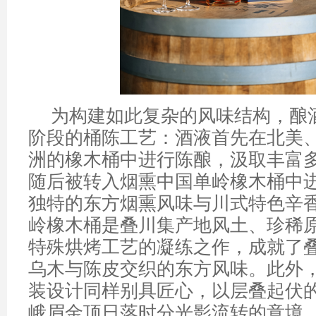
为构建如此复杂的风味结构，酿
阶段的桶陈工艺：酒液首先在北美
洲的橡木桶中进行陈酿，汲取丰富
随后被转入烟熏中国单岭橡木桶中
独特的东方烟熏风味与川式特色辛
岭橡木桶是叠川集产地风土、珍稀
特殊烘烤工艺的凝练之作，成就了
乌木与陈皮交织的东方风味。此外
装设计同样别具匠心，以层叠起伏
峨眉金顶日落时分光影流转的意境