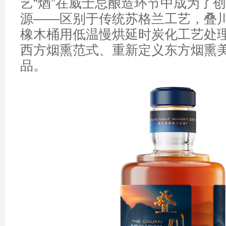
艺“煪”在威士忌酿造环节中成为了
源——区别于传统苏格兰工艺，叠
橡木桶用低温慢烘延时炭化工艺处
西方烟熏范式、重新定义东方烟熏
品。