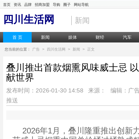
首页
资讯
品牌
招商加盟
导购
圈子
网站导航
四川生活网
新闻
首 页
新闻
娱体
财经
汽车
您当前的位置：
广告
>
四川生活网
>
新闻
>
正文
叠川推出首款烟熏风味威士忌 
献世界
发布时间：2026-01-30 14:58 来源： 编辑：广
推送
2026年1月，叠川隆重推出创新