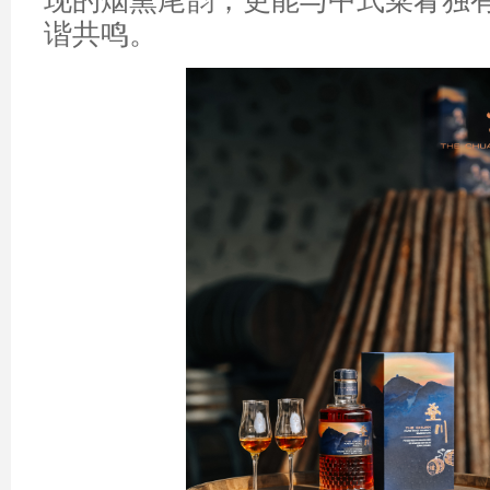
现的烟熏尾韵，更能与中式菜肴独有
谐共鸣。