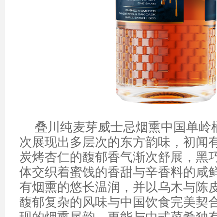
叠川纯麦芽威士忌烟熏中国单岭
次展现出多层次的东方韵味，初闻
炭烤杏仁的馥郁香气渐次舒展，黑
体交织着蜜饯的香甜与辛香料的咸
有烟熏的悠长温润，并以乌木与陈
馥郁复杂的风味与中国饮食完美契