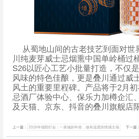
从蜀地山间的古老技艺到面对世
川纯麦芽威士忌烟熏中国单岭桶过
S26以匠心工艺小批量打造，不仅
风味的特色佳酿，更是叠川通过威
风土的重要里程碑。产品将于2月初
忌酒厂体验中心、保乐力加樽企汇
及天猫、京东、抖音的叠川旗舰店
上一篇：
2026年德阳灯会：一座城的年俗，做有温度的情感主场
下一篇：