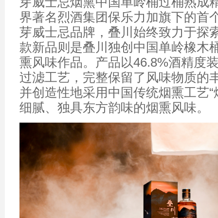
芽威士忌烟熏中国单岭桶过桶熟成
界著名烈酒集团保乐力加旗下的首
芽威士忌品牌，叠川始终致力于探
款新品则是叠川独创中国单岭橡木
熏风味作品。产品以46.8%酒精度
过滤工艺，完整保留了风味物质的
并创造性地采用中国传统烟熏工艺“
细腻、独具东方韵味的烟熏风味。