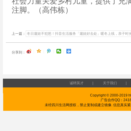
社会力量关爱乡村儿童，提供了充
注脚。（高伟栋）
上一篇：
冬日遛娃不犯愁！抖音生活服务「遛娃好去处」暖冬上线，亲子时
|
|
|
|
分享到：
诚聘英才
|
关于我们
|
Copyright © 2000-2019 htt
广告合作QQ：241853
未经四川生活网授权，禁止复制或建立镜像. 信息真实紧供