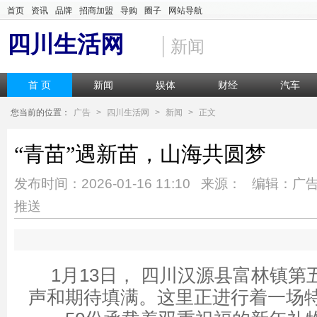
首页
资讯
品牌
招商加盟
导购
圈子
网站导航
四川生活网
新闻
首 页
新闻
娱体
财经
汽车
您当前的位置：
广告
>
四川生活网
>
新闻
>
正文
“青苗”遇新苗，山海共圆梦
发布时间：2026-01-16 11:10 来源： 编辑：广
推送
1月13日， 四川汉源县富林镇
声和期待填满。这里正进行着一场特