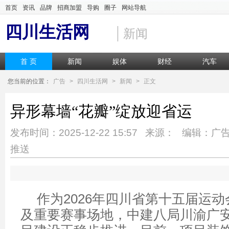
首页
资讯
品牌
招商加盟
导购
圈子
网站导航
四川生活网
新闻
首 页
新闻
娱体
财经
汽车
您当前的位置：
广告
>
四川生活网
>
新闻
>
正文
异形幕墙“花瓣”绽放迎省运
发布时间：2025-12-22 15:57 来源： 编辑：广
推送
作为2026年四川省第十五届运
及重要赛事场地，中建八局川渝广